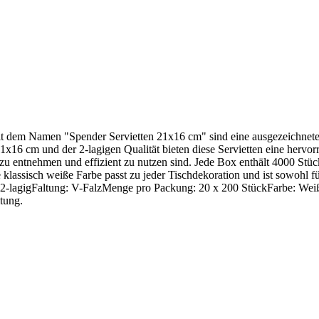
mit dem Namen "Spender Servietten 21x16 cm" sind eine ausgezeichnete
6 cm und der 2-lagigen Qualität bieten diese Servietten eine hervorr
zu entnehmen und effizient zu nutzen sind. Jede Box enthält 4000 Stück
e klassisch weiße Farbe passt zu jeder Tischdekoration und ist sowohl fü
lagigFaltung: V-FalzMenge pro Packung: 20 x 200 StückFarbe: Weiß Die
ltung.