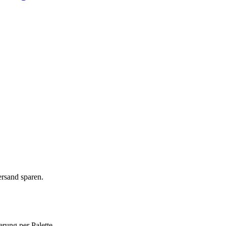
ersand sparen.
erung per Palette.