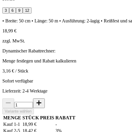
3
6
9
12
• Breite: 50 cm • Länge: 50 m • Ausführung: 2-lagig • Reißfest und s
18,99 €
zzgl. MwSt.
Dynamischer Rabattrechner:
Menge festlegen und Rabatt kalkulieren
3,16 € / Stück
Sofort verfügbar
Lieferzeit: 2-4 Werktage
Variante wählen
MENGE
STÜCK PREIS
RABATT
Kauf 1-1
18,99 €
-
Kauf 2-5
18,42 €
3%