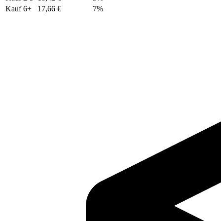
Kauf 6+
17,66 €
7%